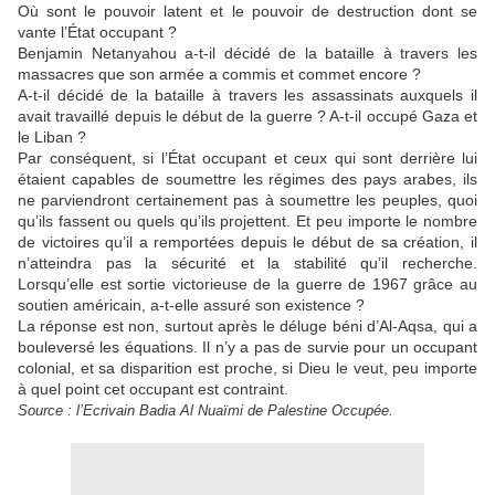
Où sont le pouvoir latent et le pouvoir de destruction dont se
vante l’État occupant ?
Benjamin Netanyahou a-t-il décidé de la bataille à travers les
massacres que son armée a commis et commet encore ?
A-t-il décidé de la bataille à travers les assassinats auxquels il
avait travaillé depuis le début de la guerre ? A-t-il occupé Gaza et
le Liban ?
Par conséquent, si l’État occupant et ceux qui sont derrière lui
étaient capables de soumettre les régimes des pays arabes, ils
ne parviendront certainement pas à soumettre les peuples, quoi
qu’ils fassent ou quels qu’ils projettent. Et peu importe le nombre
de victoires qu’il a remportées depuis le début de sa création, il
n’atteindra pas la sécurité et la stabilité qu’il recherche.
Lorsqu’elle est sortie victorieuse de la guerre de 1967 grâce au
soutien américain, a-t-elle assuré son existence ?
La réponse est non, surtout après le déluge béni d’Al-Aqsa, qui a
bouleversé les équations. Il n’y a pas de survie pour un occupant
colonial, et sa disparition est proche, si Dieu le veut, peu importe
à quel point cet occupant est contraint.
Source : l’Ecrivain Badia Al Nuaïmi de Palestine Occupée.