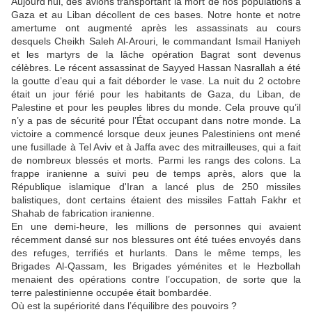
Aujourd’hui, des avions transportant la mort de nos populations à
Gaza et au Liban décollent de ces bases. Notre honte et notre
amertume ont augmenté après les assassinats au cours
desquels Cheikh Saleh Al-Arouri, le commandant Ismail Haniyeh
et les martyrs de la lâche opération Bagrat sont devenus
célèbres. Le récent assassinat de Sayyed Hassan Nasrallah a été
la goutte d’eau qui a fait déborder le vase. La nuit du 2 octobre
était un jour férié pour les habitants de Gaza, du Liban, de
Palestine et pour les peuples libres du monde. Cela prouve qu’il
n’y a pas de sécurité pour l’État occupant dans notre monde. La
victoire a commencé lorsque deux jeunes Palestiniens ont mené
une fusillade à Tel Aviv et à Jaffa avec des mitrailleuses, qui a fait
de nombreux blessés et morts. Parmi les rangs des colons. La
frappe iranienne a suivi peu de temps après, alors que la
République islamique d'Iran a lancé plus de 250 missiles
balistiques, dont certains étaient des missiles Fattah Fakhr et
Shahab de fabrication iranienne.
En une demi-heure, les millions de personnes qui avaient
récemment dansé sur nos blessures ont été tuées envoyés dans
des refuges, terrifiés et hurlants. Dans le même temps, les
Brigades Al-Qassam, les Brigades yéménites et le Hezbollah
menaient des opérations contre l’occupation, de sorte que la
terre palestinienne occupée était bombardée.
Où est la supériorité dans l’équilibre des pouvoirs ?