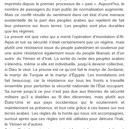
imprimés depuis le premier processus de « paix ». Aujourd’hui, le
nombre de passagers du train public de normalisation augmente.
Mais ce conflit résulte du sentiment dans cet état d’une menace
existentielle de la part des peuples arabes qui rejettent de fait
leur présence sur leurs terres. Les peuples sont plus durables
que les régimes.
La preuve est que celui qui a mené l'opération d'inondation d'Al-
Aqsa et tué sa sécurité n'était certainement pas un régime, mais
plutôt une résistance issue du peuple palestinien et soutenue par
une autre résistance également issue du peuple libanais et d'un
autre. du Yémen et d'Irak. La sortie du reste des peuples arabes
s’étendra, même si elle est individuelle, jusqu’à devenir collective,
si Dieu le veut. La preuve est ce qu’ont fait le martyr de Jordanie,
le martyr de Turquie et le martyr d’Égypte. Les inondations ont
fait beaucoup, car la résistance sur tous les fronts a travaillé
ensemble pour perturber la sécurité nationale de l’État occupant.
Sa survie jusqu’à ce jour n’est pas due aux théories de sécurité
militaire qu’il a établies au fil des décennies, mais plutôt aux
États-Unis et aux pays occidentaux qui le soutiennent et
maintiennent sa présence, et tout cela grâce à ces bases sur nos
terres arabes. Les règles de la honte qui nous ont accompagnés,
surtout après que ces règles ont été utilisées pour détruire l’Irak,
le Yémen et d’autres.