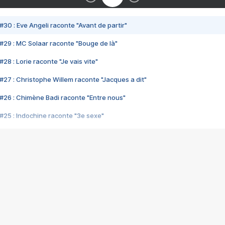
#30 : Eve Angeli raconte "Avant de partir"
#29 : MC Solaar raconte "Bouge de là"
28 : Lorie raconte "Je vais vite"
#27 : Christophe Willem raconte "Jacques a dit"
#26 : Chimène Badi raconte "Entre nous"
#25 : Indochine raconte "3e sexe"
#24 : Zaho raconte "C'est chelou"
#23 : Patrick Bruel raconte "Au café des délices"
#22 : Kyo raconte "Le chemin"
#21 : Nolwenn Leroy raconte "Cassé"
#20 : Patrick Hernandez raconte "Born to be alive"
#19 : Lorie raconte "Près de moi"